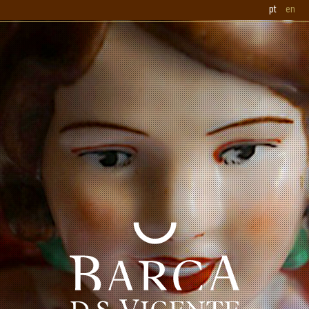
pt
en